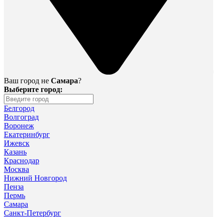
Ваш город не
Самара
?
Выберите город:
Белгород
Волгоград
Воронеж
Екатеринбург
Ижевск
Казань
Краснодар
Москва
Нижний Новгород
Пенза
Пермь
Самара
Санкт-Петербург