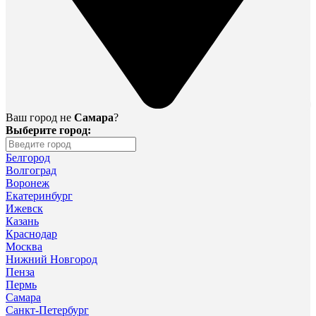
Ваш город не
Самара
?
Выберите город:
Белгород
Волгоград
Воронеж
Екатеринбург
Ижевск
Казань
Краснодар
Москва
Нижний Новгород
Пенза
Пермь
Самара
Санкт-Петербург